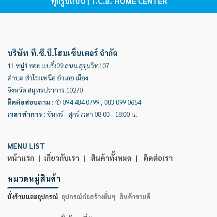
ทุกรูปแบบ | T.C.B. HOME CENTER
บริษัท ที.ซี.บี.โฮมเซ็นเตอร์ จำกัด
11 หมู่1 ซอย แบริ่ง29 ถนน สุขุมวิท107
ตำบล สำโรงเหนือ อำเภอ เมือง
จังหวัด สมุทรปราการ 10270
ติดต่อสอบถาม
:
✆
094 484 0799
,
083 099 0654
เวลาทำการ
:
จันทร์ - ศุกร์ เวลา 08:00 - 18:00 น.
MENU LIST
หน้าแรก |
เกี่ยวกับเรา |
สินค้าทั้งหมด |
ติดต่อเรา
หมวดหมู่สินค้า
นั่งร้านและอุปกรณ์
อุปกรณ์ก่อสร้างอื่นๆ
สินค้าขายดี