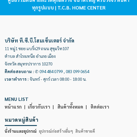
ทุกรูปแบบ | T.C.B. HOME CENTER
บริษัท ที.ซี.บี.โฮมเซ็นเตอร์ จำกัด
11 หมู่1 ซอย แบริ่ง29 ถนน สุขุมวิท107
ตำบล สำโรงเหนือ อำเภอ เมือง
จังหวัด สมุทรปราการ 10270
ติดต่อสอบถาม
:
✆
094 484 0799
,
083 099 0654
เวลาทำการ
:
จันทร์ - ศุกร์ เวลา 08:00 - 18:00 น.
MENU LIST
หน้าแรก |
เกี่ยวกับเรา |
สินค้าทั้งหมด |
ติดต่อเรา
หมวดหมู่สินค้า
นั่งร้านและอุปกรณ์
อุปกรณ์ก่อสร้างอื่นๆ
สินค้าขายดี