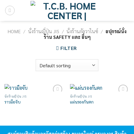
Skip
to
content
HOME
/
นั่งร้านญี่ปุ่น JIS
/
นั่งร้านกัลวาไนซ์
/
อปุกรณ์นั่ง
ร้าน SAFETY และ อื่นๆ
FILTER
นั่งร้านญี่ปุ่น JIS
นั่งร้านญี่ปุ่น JIS
Add to
Add to
ราวมือจับ
แผ่นรองกันตก
wishlist
wishlist
ศูนย์รวมสินค้าและวัสดุก่อสร้าง ขนาดใหญ่ ครบวงจร สินค้า