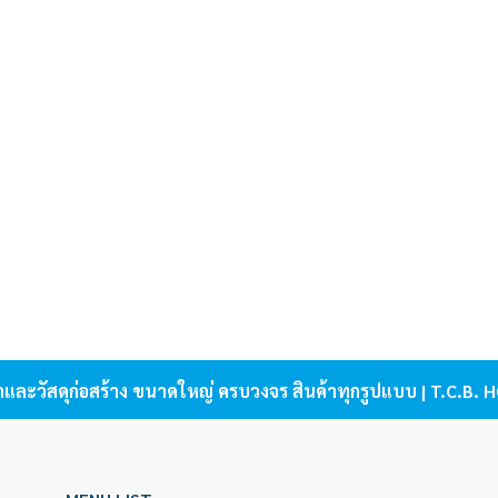
้าและวัสดุก่อสร้าง ขนาดใหญ่ ครบวงจร สินค้าทุกรูปแบบ | T.C.B