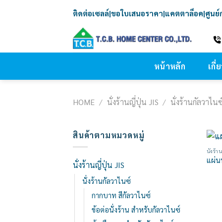
Skip
ติดต่อเซลล์
|
ขอใบเสนอราคา
|
แคตตาล็อค
|
ศูนย
to
content
หน้าหลัก
เกี่
HOME
/
นั่งร้านญี่ปุ่น JIS
/
นั่งร้านกัลวาไนซ
สินค้าตามหมวดหมู่
นั่งร้
แผ่นท
นั่งร้านญี่ปุ่น JIS
นั่งร้านกัลวาไนซ์
กากบาท สีกัลวาไนซ์
ข้อต่อนั่งร้าน สำหรับกัลวาไนซ์