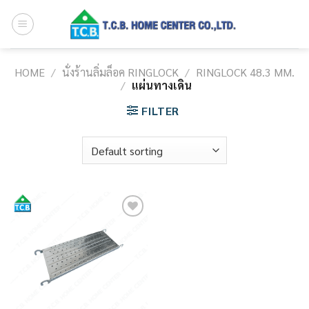
Skip
to
content
HOME
/
นั่งร้านลิ่มล็อค RINGLOCK
/
RINGLOCK 48.3 MM.
/
แผ่นทางเดิน
FILTER
Add to
wishlist