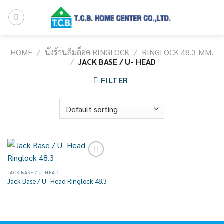
Skip
to
content
HOME
/
นั่งร้านลิ่มล็อค RINGLOCK
/
RINGLOCK 48.3 MM.
/
JACK BASE / U- HEAD
FILTER
Add to
wishlist
JACK BASE / U- HEAD
Jack Base / U- Head Ringlock 48.3