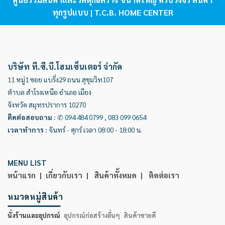
ทุกรูปแบบ | T.C.B. HOME CENTER
บริษัท ที.ซี.บี.โฮมเซ็นเตอร์ จำกัด
11 หมู่1 ซอย แบริ่ง29 ถนน สุขุมวิท107
ตำบล สำโรงเหนือ อำเภอ เมือง
จังหวัด สมุทรปราการ 10270
ติดต่อสอบถาม
:
✆
094 484 0799
,
083 099 0654
เวลาทำการ
:
จันทร์ - ศุกร์ เวลา 08:00 - 18:00 น.
MENU LIST
หน้าแรก |
เกี่ยวกับเรา |
สินค้าทั้งหมด |
ติดต่อเรา
หมวดหมู่สินค้า
นั่งร้านและอุปกรณ์
อุปกรณ์ก่อสร้างอื่นๆ
สินค้าขายดี