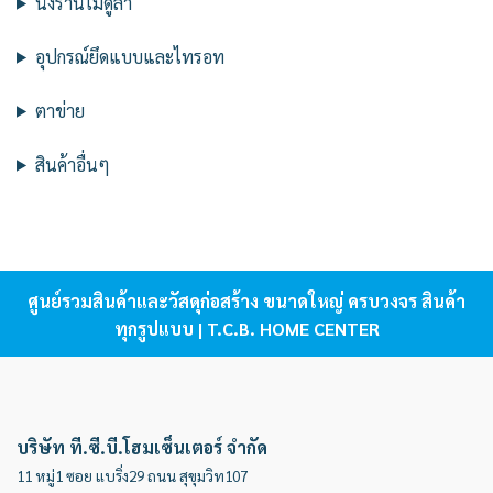
นั่งร้านโมดูล่า
อุปกรณ์ยึดแบบและไทรอท
ตาข่าย
สินค้าอื่นๆ
ศูนย์รวมสินค้าและวัสดุก่อสร้าง ขนาดใหญ่ ครบวงจร สินค้า
ทุกรูปแบบ | T.C.B. HOME CENTER
บริษัท ที.ซี.บี.โฮมเซ็นเตอร์ จำกัด
11 หมู่1 ซอย แบริ่ง29 ถนน สุขุมวิท107