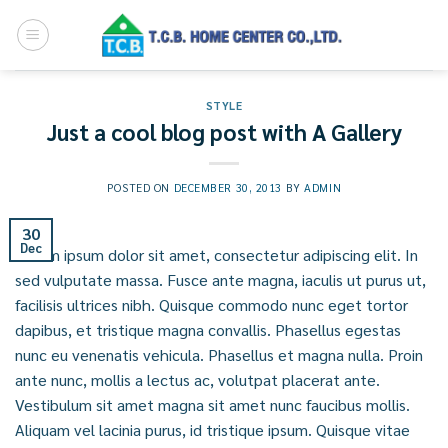
Skip
to
content
STYLE
Just a cool blog post with A Gallery
POSTED ON
DECEMBER 30, 2013
BY
ADMIN
30
Dec
Lorem ipsum dolor sit amet, consectetur adipiscing elit. In
sed vulputate massa. Fusce ante magna, iaculis ut purus ut,
facilisis ultrices nibh. Quisque commodo nunc eget tortor
dapibus, et tristique magna convallis. Phasellus egestas
nunc eu venenatis vehicula. Phasellus et magna nulla. Proin
ante nunc, mollis a lectus ac, volutpat placerat ante.
Vestibulum sit amet magna sit amet nunc faucibus mollis.
Aliquam vel lacinia purus, id tristique ipsum. Quisque vitae