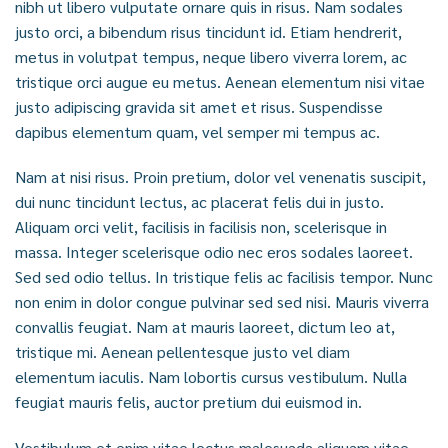
nibh ut libero vulputate ornare quis in risus. Nam sodales
justo orci, a bibendum risus tincidunt id. Etiam hendrerit,
metus in volutpat tempus, neque libero viverra lorem, ac
tristique orci augue eu metus. Aenean elementum nisi vitae
justo adipiscing gravida sit amet et risus. Suspendisse
dapibus elementum quam, vel semper mi tempus ac.
Nam at nisi risus. Proin pretium, dolor vel venenatis suscipit,
dui nunc tincidunt lectus, ac placerat felis dui in justo.
Aliquam orci velit, facilisis in facilisis non, scelerisque in
massa. Integer scelerisque odio nec eros sodales laoreet.
Sed sed odio tellus. In tristique felis ac facilisis tempor. Nunc
non enim in dolor congue pulvinar sed sed nisi. Mauris viverra
convallis feugiat. Nam at mauris laoreet, dictum leo at,
tristique mi. Aenean pellentesque justo vel diam
elementum iaculis. Nam lobortis cursus vestibulum. Nulla
feugiat mauris felis, auctor pretium dui euismod in.
Vestibulum et enim vitae lectus malesuada aliquam vitae