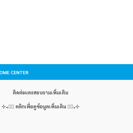
นั่งร้านอังกฤษ BS1139/E
ฝาครอบปลายท่อ / Pr
(Tube BS1139)
. HOME CENTER
ติดต่อและสอบถามเพิ่มเติม
⊹₊👇🏻 คลิกเพื่อดูข้อมูลเพิ่มเติม 👇🏻₊⊹