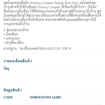
ชุดน็อตซ่อมมือลิง (Putlog Coupler Repair Bolt Set) อะไหล่ซ่อม
บำรุงสำหรับใช้กับข้อต่อ Putlog Coupler ที่เรียกกันทั่วไปว่า “มือลิง”
ข้อต่อแบบตัวเดียว ใช้ยึดท่อแนวนอนเข้ากับเสาหลักในระบบนั่งร้าน ชุด
น็อตซ่อมนี้ช่วยให้สามารถเปลี่ยนเฉพาะชิ้นส่วนที่สึกหรอหรือเสียหายได้
โดยไม่ต้องเปลี่ยนทั้งตัวข้อต่อ ช่วยประหยัดต้นทุนและยืดอายุการใช้
งานอุปกรณ์นั่งร้าน
1 ชุดประกอบด้วย :
• น็อตล็อก
• แหวนรอง
• สกรูยึดเกลียว
มาตรฐาน : รองรับแคลมป์ระบบ BS1139 / EN74
รายละเอียดสินค้า
วัสดุ
ข้อมูลสินค้า
CODE
DIMENSIONS (AXB)