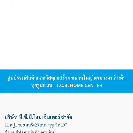
ศูนย์รวมสินค้าและวัสดุก่อสร้าง ขนาดใหญ่ ครบวงจร สินค้า
ทุกรูปแบบ | T.C.B. HOME CENTER
บริษัท ที.ซี.บี.โฮมเซ็นเตอร์ จำกัด
11 หมู่1 ซอย แบริ่ง29 ถนน สุขุมวิท107
ตำบล สำโรงเหนือ อำเภอ เมือง