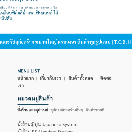
Add to
เคลือบฟิล์ม / พลาสติกแบบหล่อคอนกรีต
wishlist
ดเคลือบฟิล์มสีน้ำตาล ฟินแลนด์ ไส้
าลิปตัส
้าและวัสดุก่อสร้าง ขนาดใหญ่ ครบวงจร สินค้าทุกรูปแบบ | T.C.B
MENU LIST
หน้าแรก |
เกี่ยวกับเรา |
สินค้าทั้งหมด |
ติดต่อ
เรา
หมวดหมู่สินค้า
นั่งร้านและอุปกรณ์
อุปกรณ์ก่อสร้างอื่นๆ
สินค้าขายดี
นั่งร้านญี่ปุ่น Japanese System
นั่งร้าน BS Standard System