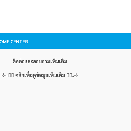
. HOME CENTER
ติดต่อและสอบถามเพิ่มเติม
⊹₊👇🏻 คลิกเพื่อดูข้อมูลเพิ่มเติม 👇🏻₊⊹