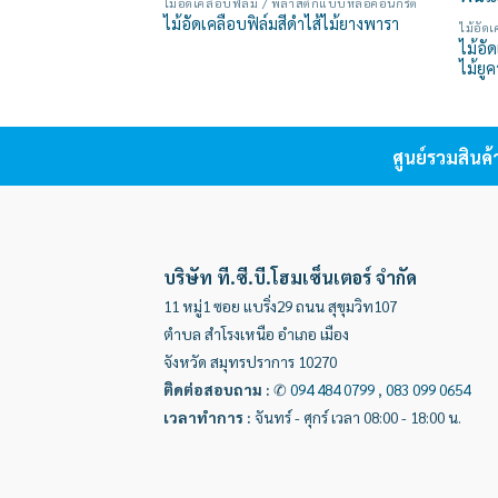
ไม้อัดเคลือบฟิล์ม / พลาสติกแบบหล่อคอนกรีต
Add to
ไม้อัดเคลือบฟิล์มสีดำไส้ไม้ยางพารา
ไม้อัด
wishlist
ไม้อั
ไม้ยูค
ศูนย์รวมสินค
บริษัท ที.ซี.บี.โฮมเซ็นเตอร์ จำกัด
11 หมู่1 ซอย แบริ่ง29 ถนน สุขุมวิท107
ตำบล สำโรงเหนือ อำเภอ เมือง
จังหวัด สมุทรปราการ 10270
ติดต่อสอบถาม
:
✆
094 484 0799
,
083 099 0654
เวลาทำการ
:
จันทร์ - ศุกร์ เวลา 08:00 - 18:00 น.