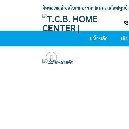
Skip
ติดต่อเซลล์
|
ขอใบเสนอราคา
|
แคตตาล็อค
|
ศูนย
to
content
หน้าหลัก
เกี่