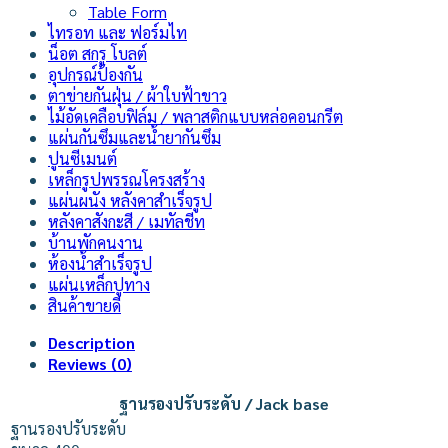
Table Form
ไทรอท และ ฟอร์มไท
น็อต สกรู โบลต์
อุปกรณ์ป้องกัน
ตาข่ายกันฝุ่น / ผ้าใบฟ้าขาว
ไม้อัดเคลือบฟิล์ม / พลาสติกแบบหล่อคอนกรีต
แผ่นกันซึมและน้ำยากันซึม
ปูนซีเมนต์
เหล็กรูปพรรณโครงสร้าง
แผ่นผนัง หลังคาสำเร็จรูป
หลังคาสังกะสี / เมทัลชีท
บ้านพักคนงาน
ห้องน้ำสำเร็จรูป
แผ่นเหล็กปูทาง
สินค้าขายดี
Description
Reviews (0)
ฐานรองปรับระดับ / Jack base
ฐานรองปรับระดับ