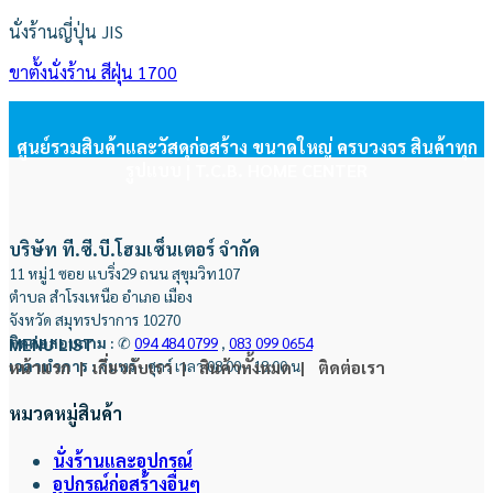
นั่งร้านญี่ปุ่น JIS
ขาตั้งนั่งร้าน สีฝุ่น 1700
ศูนย์รวมสินค้าและวัสดุก่อสร้าง ขนาดใหญ่ ครบวงจร สินค้าทุก
รูปแบบ | T.C.B. HOME CENTER
บริษัท ที.ซี.บี.โฮมเซ็นเตอร์ จำกัด
11 หมู่1 ซอย แบริ่ง29 ถนน สุขุมวิท107
ตำบล สำโรงเหนือ อำเภอ เมือง
จังหวัด สมุทรปราการ 10270
ติดต่อสอบถาม
:
✆
094 484 0799
,
083 099 0654
MENU LIST
เวลาทำการ
:
จันทร์ - ศุกร์ เวลา 08:00 - 18:00 น.
หน้าแรก |
เกี่ยวกับเรา |
สินค้าทั้งหมด |
ติดต่อเรา
หมวดหมู่สินค้า
นั่งร้านและอุปกรณ์
อุปกรณ์ก่อสร้างอื่นๆ