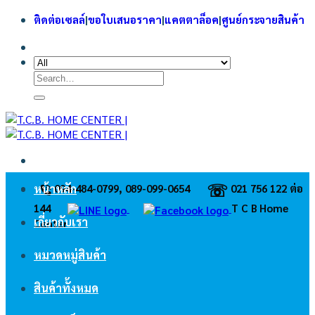
Skip
ติดต่อเซลล์
|
ขอใบเสนอราคา
|
แคตตาล็อค
|
ศูนย์กระจายสินค้า
to
content
Search
for:
☏
094-484-0799, 089-099-0654
021 756 122 ต่อ
หน้าหลัก
144
ㅤT C B Home
เกี่ยวกับเรา
Center
หมวดหมู่สินค้า
สินค้าทั้งหมด