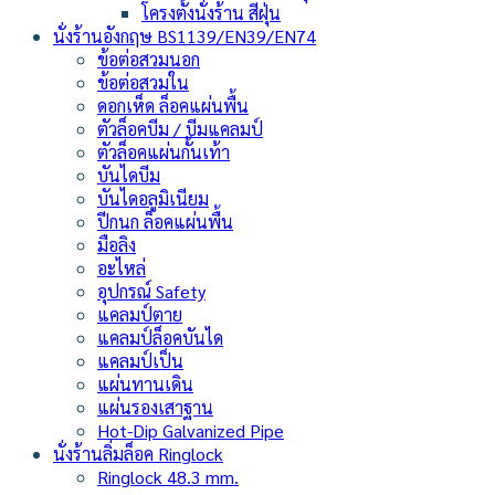
โครงตั้งนั่งร้าน สีฝุ่น
นั่งร้านอังกฤษ BS1139/EN39/EN74
ข้อต่อสวมนอก
ข้อต่อสวมใน
ดอกเห็ด ล็อคแผ่นพื้น
ตัวล็อคบีม / บีมแคลมป์
ตัวล็อคแผ่นกั้นเท้า
บันไดบีม
บันไดอลูมิเนียม
ปีกนก ล็อคแผ่นพื้น
มือลิง
อะไหล่
อุปกรณ์ Safety
แคลมป์ตาย
แคลมป์ล็อคบันได
แคลมป์เป็น
แผ่นทานเดิน
แผ่นรองเสาฐาน
Hot-Dip Galvanized Pipe
นั่งร้านลิ่มล็อค Ringlock
Ringlock 48.3 mm.