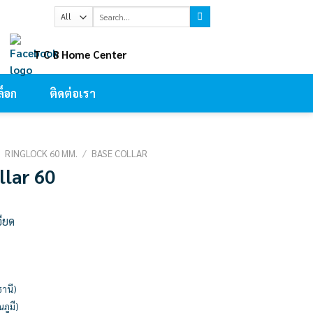
Search
for:
ㅤT C B Home Center
็อก
ติดต่อเรา
/
RINGLOCK 60 MM.
/
BASE COLLAR
llar 60
อียด
ธานี)
ณภูมื)