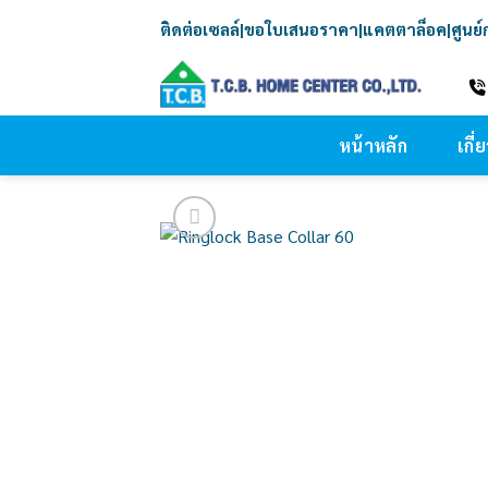
Skip
ติดต่อเซลล์
|
ขอใบเสนอราคา
|
แคตตาล็อค
|
ศูนย
to
content
หน้าหลัก
เกี่