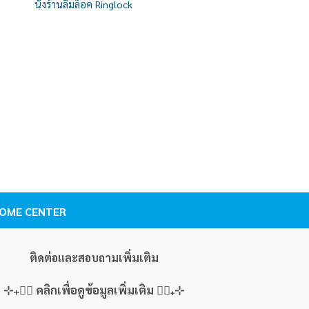
นั่งร้านลิ่มล็อค Ringlock
list
wishlist
นั่งร้านลิ่มล็อค RINGLOCK
เสาตั้ง ลิ่มล็อค (แบบม
. HOME CENTER
ติดต่อและสอบถามเพิ่มเติม
⊹₊👇🏻 คลิกเพื่อดูข้อมูลเพิ่มเติม 👇🏻₊⊹