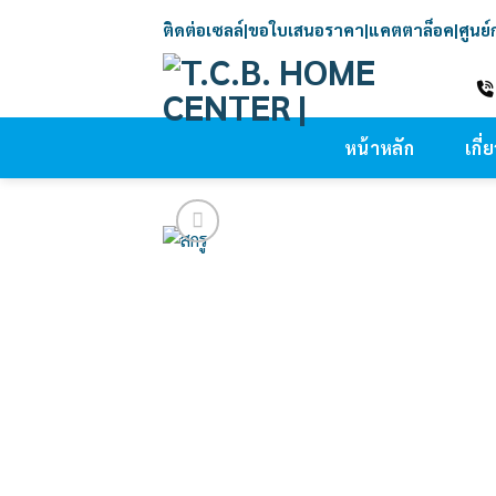
Skip
ติดต่อเซลล์
|
ขอใบเสนอราคา
|
แคตตาล็อค
|
ศูนย
to
content
หน้าหลัก
เกี่