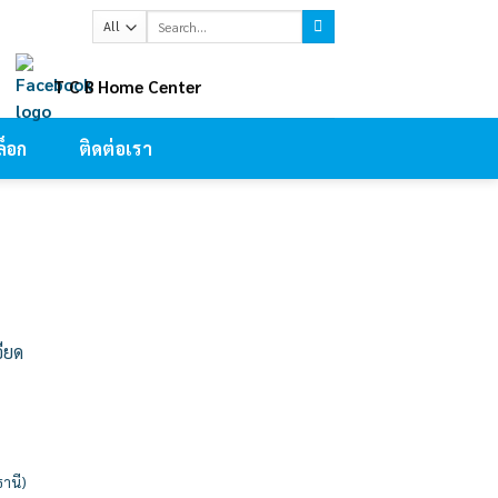
Search
for:
ㅤT C B Home Center
็อก
ติดต่อเรา
อียด
ธานี)