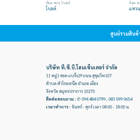
น็อต สกรู โบลต์
น็อต ส
Add to
โบลต์
แหวน
wishlist
ศูนย์รวมสินค
บริษัท ที.ซี.บี.โฮมเซ็นเตอร์ จำกัด
11 หมู่1 ซอย แบริ่ง29 ถนน สุขุมวิท107
ตำบล สำโรงเหนือ อำเภอ เมือง
จังหวัด สมุทรปราการ 10270
ติดต่อสอบถาม
:
✆
094 484 0799
,
083 099 0654
เวลาทำการ
:
จันทร์ - ศุกร์ เวลา 08:00 - 18:00 น.