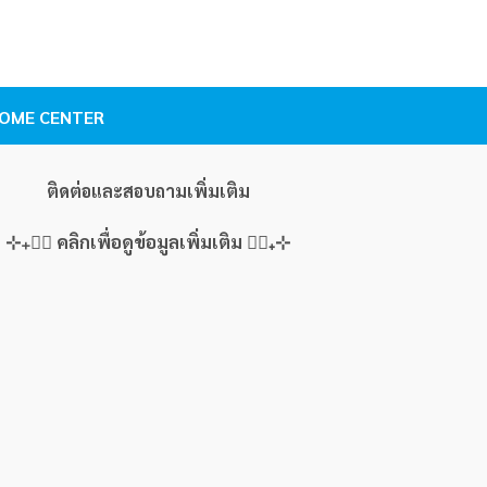
 to
list
. HOME CENTER
ติดต่อและสอบถามเพิ่มเติม
⊹₊👇🏻 คลิกเพื่อดูข้อมูลเพิ่มเติม 👇🏻₊⊹