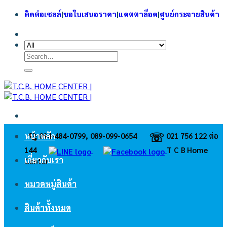
Skip
ติดต่อเซลล์
|
ขอใบเสนอราคา
|
แคตตาล็อค
|
ศูนย์กระจายสินค้า
to
content
Search
for:
☏
094-484-0799, 089-099-0654
021 756 122 ต่อ
หน้าหลัก
144
ㅤT C B Home
เกี่ยวกับเรา
Center
หมวดหมู่สินค้า
สินค้าทั้งหมด