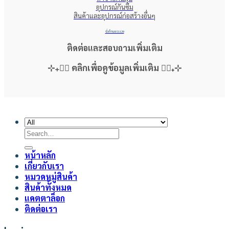
อุปกรณ์กันซึม
สินค้าและอุปกรณ์ก่อสร้างอื่นๆ
นั่งร้าน BS1129
ติดต่อและสอบถามเพิ่มเติม
⊹₊👇🏻 คลิกเพื่อดูข้อมูลเพิ่มเติม 👇🏻₊⊹
Copyright 2026 ©
T.C.B. HOME CENTER
Search
for:
หน้าหลัก
เกี่ยวกับเรา
หมวดหมู่สินค้า
สินค้าทั้งหมด
แคตตาล็อก
ติดต่อเรา