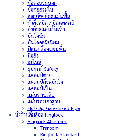
ข้อต่อสวมนอก
ข้อต่อสวมใน
ดอกเห็ด ล็อคแผ่นพื้น
ตัวล็อคบีม / บีมแคลมป์
ตัวล็อคแผ่นกั้นเท้า
บันไดบีม
บันไดอลูมิเนียม
ปีกนก ล็อคแผ่นพื้น
มือลิง
อะไหล่
อุปกรณ์ Safety
แคลมป์ตาย
แคลมป์ล็อคบันได
แคลมป์เป็น
แผ่นทานเดิน
แผ่นรองเสาฐาน
Hot-Dip Galvanized Pipe
นั่งร้านลิ่มล็อค Ringlock
Ringlock 48.3 mm.
Transom
Ringlock Standard