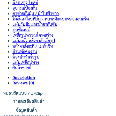
น็อต สกรู โบลต์
อุปกรณ์ป้องกัน
ตาข่ายกันฝุ่น / ผ้าใบฟ้าขาว
ไม้อัดเคลือบฟิล์ม / พลาสติกแบบหล่อคอนกรีต
แผ่นกันซึมและน้ำยากันซึม
ปูนซีเมนต์
เหล็กรูปพรรณโครงสร้าง
แผ่นผนัง หลังคาสำเร็จรูป
หลังคาสังกะสี / เมทัลชีท
บ้านพักคนงาน
ห้องน้ำสำเร็จรูป
แผ่นเหล็กปูทาง
สินค้าขายดี
Description
Reviews (0)
หนอนรัดแบบ / U-Clip
รายละเอียดสินค้า
ข้อมูลสินค้า