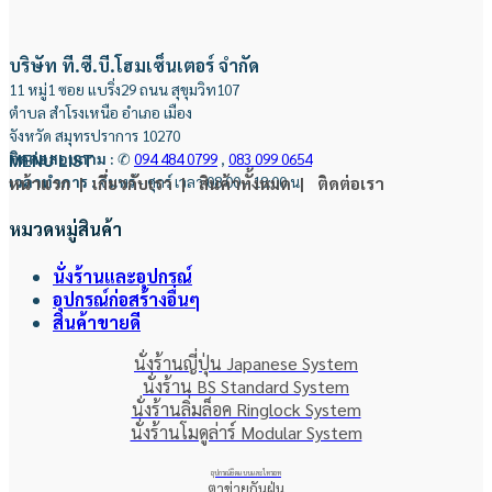
บริษัท ที.ซี.บี.โฮมเซ็นเตอร์ จำกัด
11 หมู่1 ซอย แบริ่ง29 ถนน สุขุมวิท107
ตำบล สำโรงเหนือ อำเภอ เมือง
จังหวัด สมุทรปราการ 10270
ติดต่อสอบถาม
:
✆
094 484 0799
,
083 099 0654
MENU LIST
เวลาทำการ
:
จันทร์ - ศุกร์ เวลา 08:00 - 18:00 น.
หน้าแรก |
เกี่ยวกับเรา |
สินค้าทั้งหมด |
ติดต่อเรา
หมวดหมู่สินค้า
นั่งร้านและอุปกรณ์
อุปกรณ์ก่อสร้างอื่นๆ
สินค้าขายดี
นั่งร้านญี่ปุ่น Japanese System
นั่งร้าน BS Standard System
นั่งร้านลิ่มล็อค Ringlock System
นั่งร้านโมดูล่าร์ Modular System
อุปกรณ์ยึดแบบและไทรอท
ตาข่ายกันฝุ่น