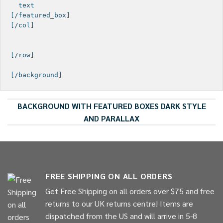
  text

[/featured_box]

[/col]

[/row]

BACKGROUND WITH FEATURED BOXES DARK STYLE
AND PARALLAX
FREE SHIPPING ON ALL ORDERS
Get Free Shipping on all orders over $75 and free
returns to our UK returns centre! Items are
dispatched from the US and will arrive in 5-8