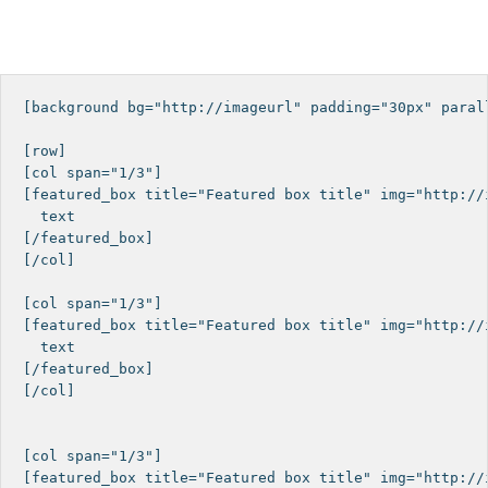
[background bg="http://imageurl" padding="30px" parall
[row]

[col span="1/3"]

[featured_box title="Featured box title" img="http://i
  text

[/featured_box]

[/col]

[col span="1/3"]

[featured_box title="Featured box title" img="http://i
  text

[/featured_box]

[/col]

[col span="1/3"]

[featured_box title="Featured box title" img="http://i