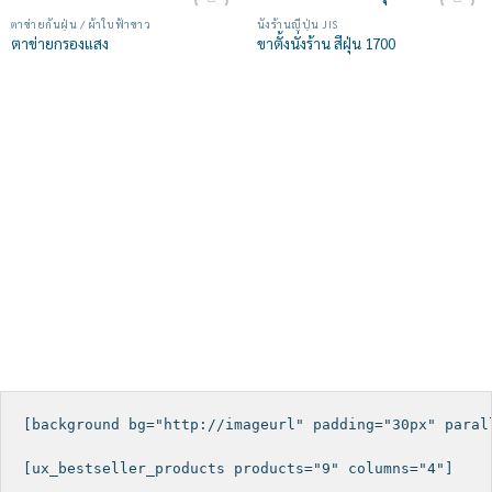
ตาข่ายกันฝุ่น / ผ้าใบฟ้าขาว
นั่งร้านญี่ปุ่น JIS
Add to
Add to
ตาข่ายกรองแสง
ขาตั้งนั่งร้าน สีฝุ่น 1700
wishlist
wishlist
[background bg="http://imageurl" padding="30px" parall
[ux_bestseller_products products="9" columns="4"]
